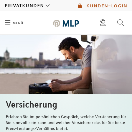
MLP
privatkunden
kunden-login
menü
Inhalt
diese website durchsuchen
kontakt
mlp berater finden
service
Versicherung
Erfahren Sie im persönlichen Gespräch, welche Versicherung für
Sie sinnvoll sein kann und welcher Versicherer das für Sie beste
Preis-Leistungs-Verhältnis bietet.