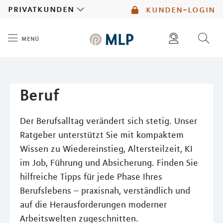
MLP
privatkunden
kunden-login
menü
Inhalt
diese website durchsuchen
kontakt
mlp berater finden
service
Beruf
Der Berufsalltag verändert sich stetig. Unser
Ratgeber unterstützt Sie mit kompaktem
Wissen zu Wiedereinstieg, Altersteilzeit, KI
im Job, Führung und Absicherung. Finden Sie
hilfreiche Tipps für jede Phase Ihres
Berufslebens – praxisnah, verständlich und
auf die Herausforderungen moderner
Arbeitswelten zugeschnitten.