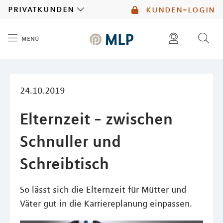
MLP
privatkunden
kunden-login
menü
Inhalt
diese website durchsuchen
kontakt
mlp berater finden
service
24.10.2019
Elternzeit - zwischen
Schnuller und
Schreibtisch
So lässt sich die Elternzeit für Mütter und
Väter gut in die Karriereplanung einpassen.