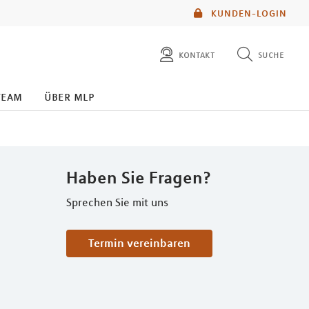
KUNDEN-LOGIN
kontakt
suche
diese website durchsuchen
kontakt
team
über mlp
mlp berater finden
service
Haben Sie Fragen?
Sprechen Sie mit uns
Termin vereinbaren