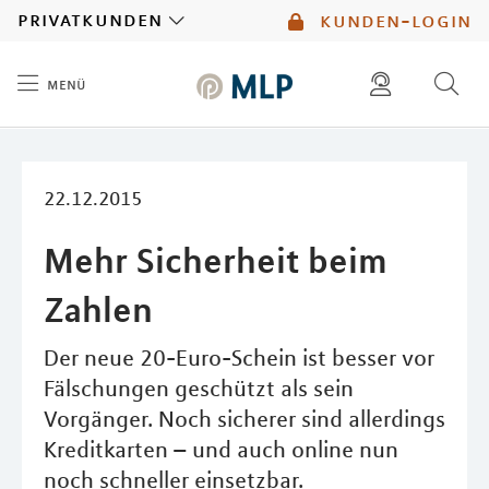
MLP
privatkunden
kunden-login
menü
Inhalt
diese website durchsuchen
kontakt
mlp berater finden
service
22.12.2015
Mehr Sicherheit beim
Zahlen
Der neue 20-Euro-Schein ist besser vor
Fälschungen geschützt als sein
Vorgänger. Noch sicherer sind allerdings
Kreditkarten – und auch online nun
noch schneller einsetzbar.