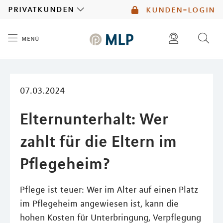
MLP
privatkunden
kunden-login
menü
Inhalt
diese website durchsuchen
kontakt
mlp berater finden
service
07.03.2024
Elternunterhalt: Wer
zahlt für die Eltern im
Pflegeheim?
Pflege ist teuer: Wer im Alter auf einen Platz
im Pflegeheim angewiesen ist, kann die
hohen Kosten für Unterbringung, Verpflegung