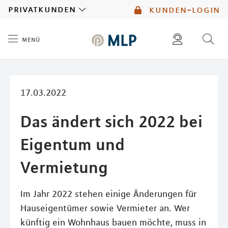
MLP
privatkunden
kunden-login
menü
Inhalt
diese website durchsuchen
kontakt
mlp berater finden
service
17.03.2022
Das ändert sich 2022 bei
Eigentum und
Vermietung
Im Jahr 2022 stehen einige Änderungen für
Hauseigentümer sowie Vermieter an. Wer
künftig ein Wohnhaus bauen möchte, muss in