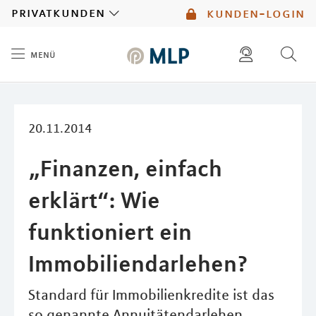
MLP
privatkunden
kunden-login
menü
Inhalt
diese website durchsuchen
kontakt
mlp berater finden
service
20.11.2014
„Finanzen, einfach
erklärt“: Wie
funktioniert ein
Immobiliendarlehen?
Standard für Immobilienkredite ist das
so genannte Annuitätendarlehen.