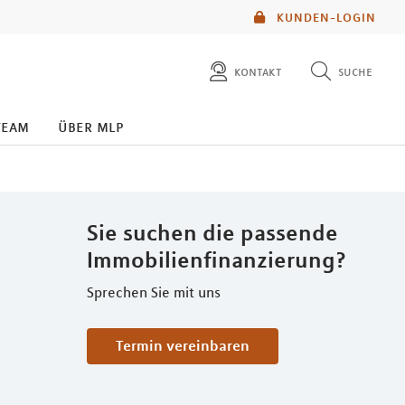
KUNDEN-LOGIN
kontakt
suche
diese website durchsuchen
kontakt
team
über mlp
mlp berater finden
service
Sie suchen die passende
Immobilienfinanzierung?
Sprechen Sie mit uns
Termin vereinbaren