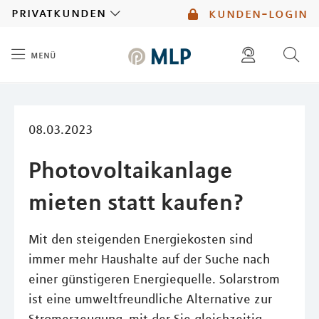
MLP
privatkunden
kunden-login
menü
Inhalt
diese website durchsuchen
kontakt
mlp berater finden
service
08.03.2023
Photovoltaikanlage
mieten statt kaufen?
Mit den steigenden Energiekosten sind
immer mehr Haushalte auf der Suche nach
einer günstigeren Energiequelle. Solarstrom
ist eine umweltfreundliche Alternative zur