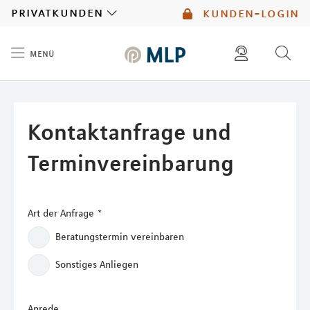
MLP
privatkunden
kunden-login
menü
Inhalt
diese website durchsuchen
kontakt
mlp berater finden
service
Kontaktanfrage und
Terminvereinbarung
Art der Anfrage
*
Beratungstermin vereinbaren
Sonstiges Anliegen
Anrede