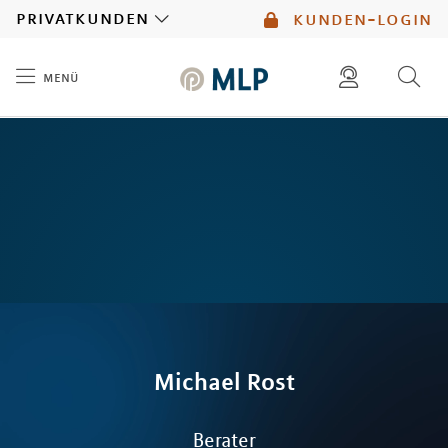
MLP
privatkunden
kunden-login
menü
Inhalt
diese website durchsuchen
kontakt
mlp berater finden
service
Michael
Rost
Berater