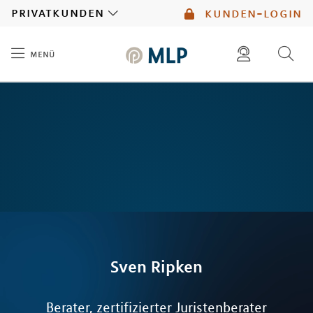
MLP
privatkunden
kunden-login
menü
Inhalt
diese website durchsuchen
kontakt
mlp berater finden
service
Sven
Ripken
Berater, zertifizierter Juristenberater