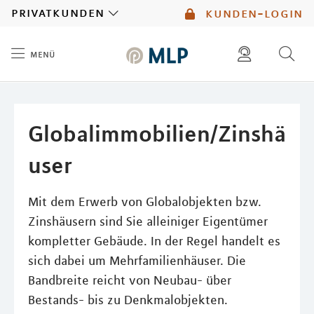
MLP
privatkunden
kunden-login
menü
Inhalt
diese website durchsuchen
kontakt
mlp berater finden
service
Globalimmobilien/Zinshä
user
Mit dem Erwerb von Globalobjekten bzw.
Zinshäusern sind Sie alleiniger Eigentümer
kompletter Gebäude. In der Regel handelt es
sich dabei um Mehrfamilienhäuser. Die
Bandbreite reicht von Neubau- über
Bestands- bis zu Denkmalobjekten.