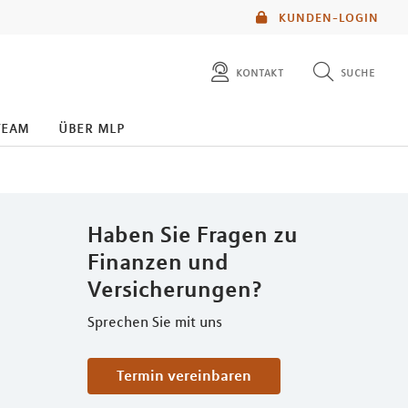
KUNDEN-LOGIN
kontakt
suche
diese website durchsuchen
kontakt
team
über mlp
mlp berater finden
service
Haben Sie Fragen zu
Finanzen und
Versicherungen?
Sprechen Sie mit uns
Termin vereinbaren