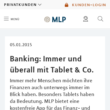
MLP
privatkunden
kunden-login
menü
Inhalt
diese website durchsuchen
kontakt
mlp berater finden
service
05.01.2015
Banking: Immer und
überall mit Tablet & Co.
Immer mehr Menschen möchten ihre
Finanzen auch unterwegs immer im
Blick haben. Besonders Tablets haben
da Bedeutung. MLP bietet eine
kostenfreie App für das Finanz- und