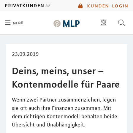
MLP
privatkunden
kunden-login
menü
Inhalt
diese website durchsuchen
kontakt
mlp berater finden
service
23.09.2019
Deins, meins, unser –
Kontenmodelle für Paare
Wenn zwei Partner zusammenziehen, legen
sie oft auch ihre Finanzen zusammen. Mit
dem richtigen Kontenmodell behalten beide
Übersicht und Unabhängigkeit.