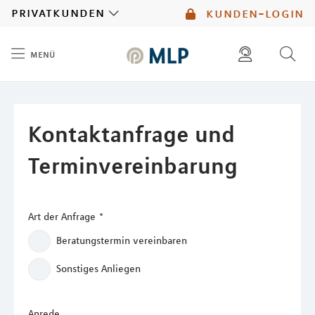
MLP
privatkunden
kunden-login
menü
Inhalt
diese website durchsuchen
kontakt
mlp berater finden
service
Kontaktanfrage und
Terminvereinbarung
Art der Anfrage
*
Beratungstermin vereinbaren
Sonstiges Anliegen
Anrede